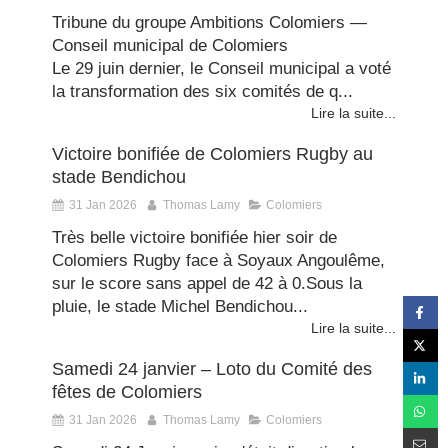
Tribune du groupe Ambitions Colomiers —
Conseil municipal de Colomiers
Le 29 juin dernier, le Conseil municipal a voté
la transformation des six comités de q...
Lire la suite...
Victoire bonifiée de Colomiers Rugby au
stade Bendichou
31 Jan 2026
Thomas Lamy
Colomiers
Très belle victoire bonifiée hier soir de
Colomiers Rugby face à Soyaux Angoulême,
sur le score sans appel de 42 à 0.Sous la
pluie, le stade Michel Bendichou...
Lire la suite...
Samedi 24 janvier – Loto du Comité des
fêtes de Colomiers
31 Jan 2026
Thomas Lamy
Colomiers