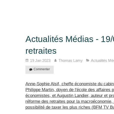
Actualités Médias - 19
retraites
19 Jan 2023
Thomas Lamy
Actualités Mé
Commenter
Anne-Sophie Alsif, cheffe économiste du cabi
Philippe Martin, doyen de l'école des affaire
économistes, et Augustin Landier, auteur et p
réforme des retraites pour la macroéconomie, e
possibilité de taxer les plus riches (BFM TV 