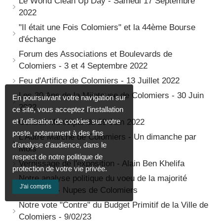
Le World Clean Up Day - Samedi 17 Septembre
2022
"Il était une Fois Colomiers" et la 44ème Bourse
d'échange
Forum des Associations et Boulevards de
Colomiers - 3 et 4 Septembre 2022
Feu d'Artifice de Colomiers - 13 Juillet 2022
Les 30 Ans de la Mijoteuse de Colomiers - 30 Juin
En poursuivant votre navigation sur
2022
ce site, vous acceptez l'installation
et l'utilisation de cookies sur votre
Conseil Municipal du 29 Juin 2022
poste, notamment à des fins
L'Autre Marché de Colomiers - Un dimanche par
d'analyse d'audience, dans le
Mois
respect de notre politique de
Vernissage de l'exposition - Alain Ben Khelifa
protection de votre vie privée.
Notre analyse politique du voeu de la majorité
J'ai compris
Socialiste - Nupes de Colomiers
Notre vote "Contre" du Budget Primitif de la Ville de
Colomiers - 9/02/23