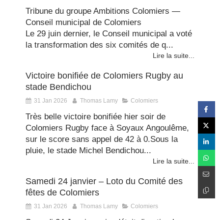
Tribune du groupe Ambitions Colomiers —
Conseil municipal de Colomiers
Le 29 juin dernier, le Conseil municipal a voté
la transformation des six comités de q...
Lire la suite...
Victoire bonifiée de Colomiers Rugby au
stade Bendichou
31 Jan 2026
Thomas Lamy
Colomiers
Très belle victoire bonifiée hier soir de
Colomiers Rugby face à Soyaux Angoulême,
sur le score sans appel de 42 à 0.Sous la
pluie, le stade Michel Bendichou...
Lire la suite...
Samedi 24 janvier – Loto du Comité des
fêtes de Colomiers
31 Jan 2026
Thomas Lamy
Colomiers