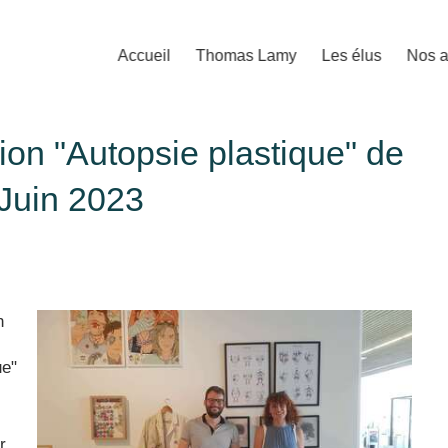
Accueil
Thomas Lamy
Les élus
Nos a
ion "Autopsie plastique" de
 Juin 2023
n
ue"
r