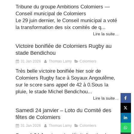
Tribune du groupe Ambitions Colomiers —
Conseil municipal de Colomiers
Le 29 juin dernier, le Conseil municipal a voté
la transformation des six comités de q...
Lire la suite...
Victoire bonifiée de Colomiers Rugby au
stade Bendichou
31 Jan 2026
Thomas Lamy
Colomiers
Très belle victoire bonifiée hier soir de
Colomiers Rugby face à Soyaux Angoulême,
sur le score sans appel de 42 à 0.Sous la
pluie, le stade Michel Bendichou...
Lire la suite...
Samedi 24 janvier – Loto du Comité des
fêtes de Colomiers
31 Jan 2026
Thomas Lamy
Colomiers