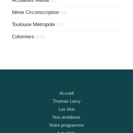
Actualités Média
(11)
6ème Circonscription
(12)
Toulouse Métropole
(77)
Colomiers
(275)
Accueil
Thomas Lamy
Les élus
Nos ambitions
Notre programme