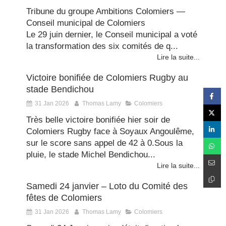
Tribune du groupe Ambitions Colomiers —
Conseil municipal de Colomiers
Le 29 juin dernier, le Conseil municipal a voté
la transformation des six comités de q...
Lire la suite...
Victoire bonifiée de Colomiers Rugby au
stade Bendichou
31 Jan 2026
Thomas Lamy
Colomiers
Très belle victoire bonifiée hier soir de
Colomiers Rugby face à Soyaux Angoulême,
sur le score sans appel de 42 à 0.Sous la
pluie, le stade Michel Bendichou...
Lire la suite...
Samedi 24 janvier – Loto du Comité des
fêtes de Colomiers
31 Jan 2026
Thomas Lamy
Colomiers