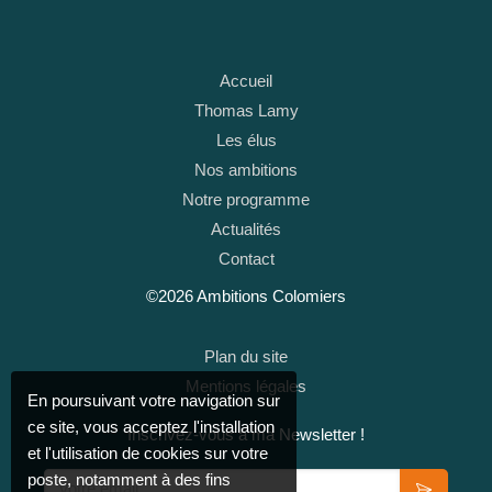
Accueil
Thomas Lamy
Les élus
Nos ambitions
Notre programme
Actualités
Contact
©2026 Ambitions Colomiers
Plan du site
Mentions légales
En poursuivant votre navigation sur
ce site, vous acceptez l'installation
Inscrivez-vous à ma Newsletter !
et l'utilisation de cookies sur votre
Votre email
poste, notamment à des fins