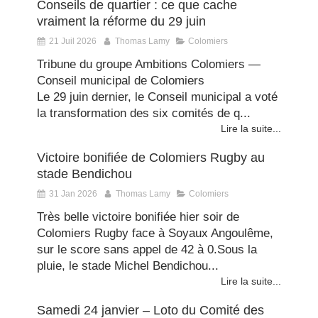
Conseils de quartier : ce que cache
vraiment la réforme du 29 juin
21 Juil 2026
Thomas Lamy
Colomiers
Tribune du groupe Ambitions Colomiers —
Conseil municipal de Colomiers
Le 29 juin dernier, le Conseil municipal a voté
la transformation des six comités de q...
Lire la suite...
Victoire bonifiée de Colomiers Rugby au
stade Bendichou
31 Jan 2026
Thomas Lamy
Colomiers
Très belle victoire bonifiée hier soir de
Colomiers Rugby face à Soyaux Angoulême,
sur le score sans appel de 42 à 0.Sous la
pluie, le stade Michel Bendichou...
Lire la suite...
Samedi 24 janvier – Loto du Comité des